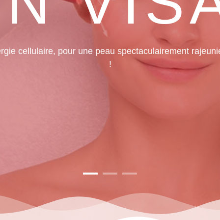
 embellit les femmes du monde entier avec nos esthéti
EN SAVOIR +